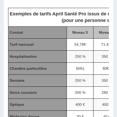
Exemples de tarifs April Santé Pro issus de no
(pour une personne seul
Contrat
Niveau 3
Niveau 4
Tarif mensuel
54,78€
71,42€
Hospitalisation
250 %
350 %
Chambre particulière
65€/j
80€/j
Dentaire
250 %
350 %
Soins courants
200 %
280 %
Optique
400 €
450 €
Médecine douce
30 €
40 €