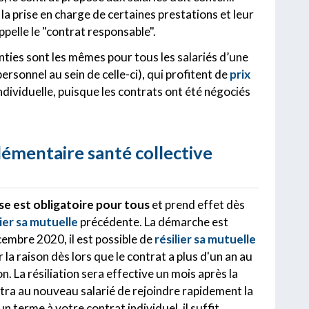
 la prise en charge de certaines prestations et leur
pelle le "contrat responsable".
nties sont les mêmes pour tous les salariés d’une
rsonnel au sein de celle-ci), qui profitent de
prix
ndividuelle, puisque les contrats ont été négociés
émentaire santé collective
se est obligatoire pour tous
et prend effet dès
lier sa mutuelle
précédente. La démarche est
cembre 2020, il est possible de
résilier sa mutuelle
er la raison dès lors que le contrat a plus d'un an au
on. La résiliation sera effective un mois après la
ttra au nouveau salarié de rejoindre rapidement la
 terme à votre contrat individuel, il suffit