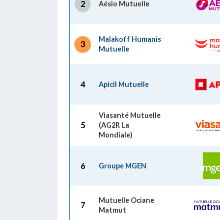
2
Aésio Mutuelle
Malakoff Humanis
3
Mutuelle
4
Apicil Mutuelle
Viasanté Mutuelle
5
(AG2R La
Mondiale)
6
Groupe MGEN
Mutuelle Ociane
7
Matmut