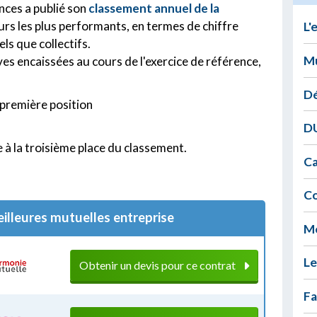
ances a publié son
classement annuel de la
eurs les plus performants, en termes de chiffre
L'
els que collectifs.
Mu
ves encaissées au cours de l'exercice de référence,
Dé
première position
DU
à la troisième place du classement.
Ca
Co
illeures mutuelles entreprise
Me
Le
Obtenir un devis pour ce contrat
Fa