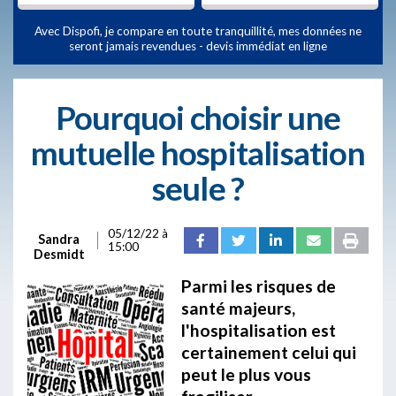
Avec Dispofi, je compare en toute tranquillité, mes données ne
seront jamais revendues - devis immédiat en ligne
Pourquoi choisir une
mutuelle hospitalisation
seule ?
05/12/22 à
Sandra
15:00
Desmidt
Parmi les risques de
santé majeurs,
l'hospitalisation est
certainement celui qui
peut le plus vous