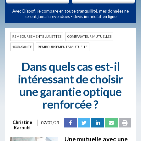
Avec Dispofi, je compare en toute tranquillité, mes données ne
seront jamais revendues - devis immédiat en ligne
REMBOURSEMENTS LUNETTES
COMPARATEUR MUTUELLES
100% SANTÉ
REMBOURSEMENTS MUTUELLE
Dans quels cas est-il
intéressant de choisir
une garantie optique
renforcée ?
Christine
07/02/23
Karoubi
Une mutuelle avec une