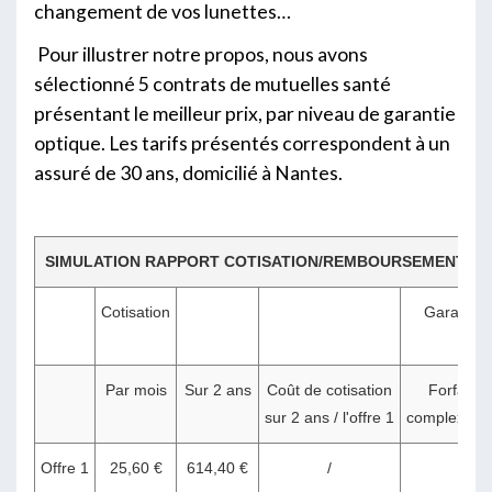
changement de vos lunettes…
Pour illustrer notre propos, nous avons
sélectionné 5 contrats de mutuelles santé
présentant le meilleur prix, par niveau de garantie
optique. Les tarifs présentés correspondent à un
assuré de 30 ans, domicilié à Nantes.
SIMULATION RAPPORT COTISATION/REMBOURSEMENT PAR
Cotisation
Garantie 
Par mois
Sur 2 ans
Coût de cotisation
Forfait 2
sur 2 ans / l'offre 1
complexes 
Offre 1
25,60 €
614,40 €
/
0 