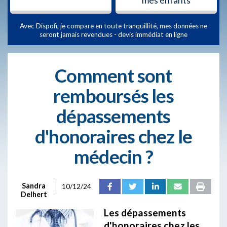
mes enfants
Avec Dispofi, je compare en toute tranquillité, mes données ne
seront jamais revendues - devis immédiat en ligne
Comment sont
remboursés les
dépassements
d'honoraires chez le
médecin ?
Sandra
10/12/24
Delhert
Les dépassements
d'honoraires chez les