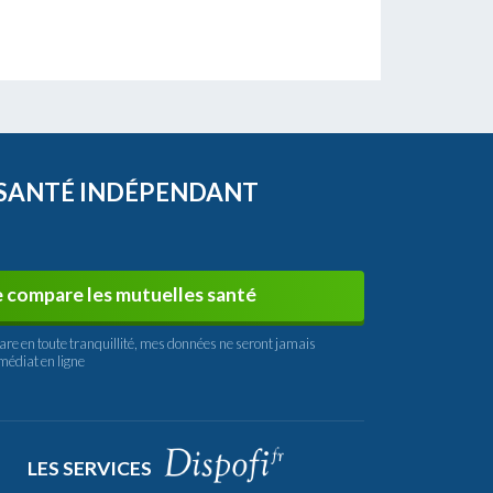
 SANTÉ INDÉPENDANT
e compare les mutuelles santé
are en toute tranquillité, mes données ne seront jamais
médiat en ligne
LES SERVICES