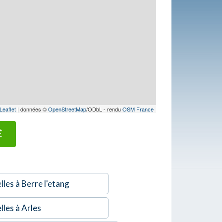
Leaflet
| données ©
OpenStreetMap
/ODbL - rendu
OSM France
É
les à Berre l'etang
lles à Arles