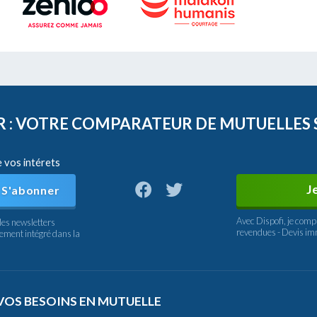
FR : VOTRE COMPARATEUR DE MUTUELLES
e vos intérets
J
S'abonner
Avec Dispofi, je comp
les newsletters
revendues - Devis im
nement intégré dans la
VOS BESOINS EN MUTUELLE