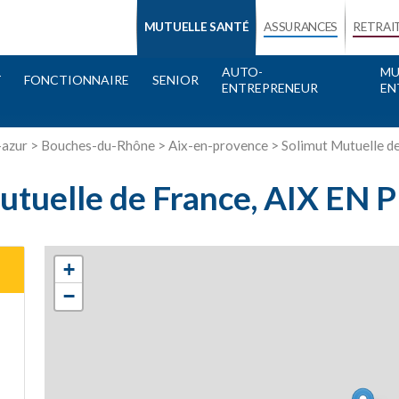
MUTUELLE SANTÉ
ASSURANCES
RETRAI
AUTO-
MU
T
FONCTIONNAIRE
SENIOR
ENTREPRENEUR
EN
-azur
>
Bouches-du-Rhône
>
Aix-en-provence
> Solimut Mutuelle d
utuelle de France, AIX E
+
−