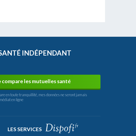
 SANTÉ INDÉPENDANT
e compare les mutuelles santé
are en toute tranquillité, mes données ne seront jamais
médiat en ligne
LES SERVICES