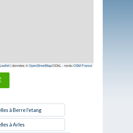
Leaflet
| données ©
OpenStreetMap
/ODbL - rendu
OSM France
É
les à Berre l'etang
lles à Arles