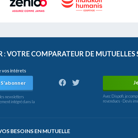
FR : VOTRE COMPARATEUR DE MUTUELLES
e vos intérets
J
S'abonner
Avec Dispofi, je comp
les newsletters
revendues - Devis im
nement intégré dans la
VOS BESOINS EN MUTUELLE