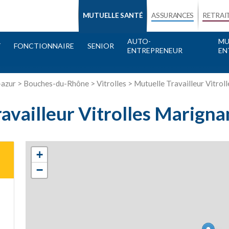
MUTUELLE SANTÉ
ASSURANCES
RETRAI
AUTO-
MU
T
FONCTIONNAIRE
SENIOR
ENTREPRENEUR
EN
-azur
>
Bouches-du-Rhône
>
Vitrolles
> Mutuelle Travailleur Vitrol
availleur Vitrolles Marignan
+
−