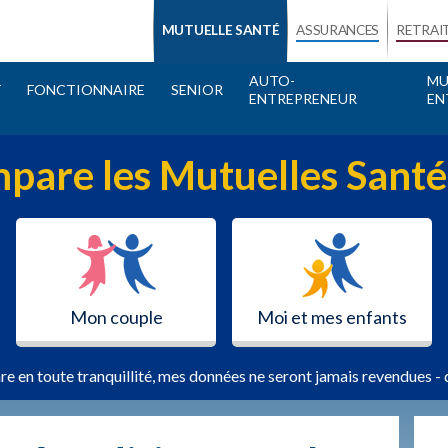
MUTUELLE SANTÉ
ASSURANCES
RETRAI
AUTO-
MU
T
FONCTIONNAIRE
SENIOR
ENTREPRENEUR
EN
pare les Mutuelles Santé
Mon couple
Moi et mes enfants
re en toute tranquillité, mes données ne seront jamais revendues - 