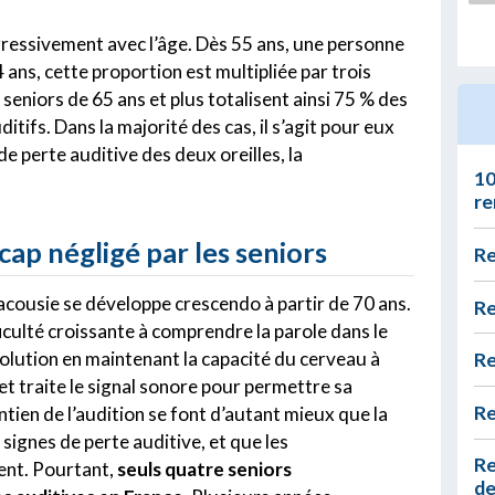
gressivement avec l’âge. Dès 55 ans, une personne
4 ans, cette proportion est multipliée par trois
s seniors de 65 ans et plus totalisent ainsi 75 % des
itifs. Dans la majorité des cas, il s’agit pour eux
e perte auditive des deux oreilles, la
10
re
cap négligé par les seniors
Re
yacousie se développe crescendo à partir de 70 ans.
Re
culté croissante à comprendre la parole dans le
évolution en maintenant la capacité du cerveau à
Re
e et traite le signal sonore pour permettre sa
Re
tien de l’audition se font d’autant mieux que la
signes de perte auditive, et que les
Re
ent. Pourtant,
seuls quatre seniors
de