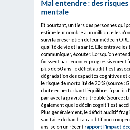
Mal entendre : des risques
mentale
Et pourtant, un tiers des personnes qui po
estime leur nombre à un million : elles n’
suivi la prescription de leur médecin ORL.
qualité de vie et la santé. Elle entrave les 
communiquer, écouter. Lorsqu’on entend 
finissent par renoncer progressivement à
plus de 50 ans, le déficit auditif est asso
dégradation des capacités cognitives et 
le risque de mortalité de 20 % (source : Gen
chute en perturbant l’équilibre : à partir 
pair avec la gravité du trouble (source : 
également que le déclin cognitif est accél
Plus généralement, le déficit auditif fra
sanitaire du handicap auditif non compens
ans, selon un récent
rapport l’impact éco