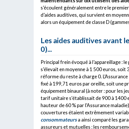
malentendants sur dix utilisent des aid
s’écoulent généralement entre le premier 
d’aides auditives, qui survient en moyenn
alors un équipement de classe D (gamme
Les aides auditives avant l
0)...
Principal frein évoqué à l’appareillage : le
s’élevait en moyenne à 1 500 euros, soit 3
réforme du reste à charge 0. L’Assurance 
fixé à 199,71 euros par oreille, soit une
équipement binaural (à noter : pour les je
tarif unitaire s'établissait de 900 à 140
hauteur de 60 % par l'Assurance maladie
couvertures étaient extrêmement variab
consommateurs
a ainsi comparé les gar
assureurs et mutuelles : les remboursem