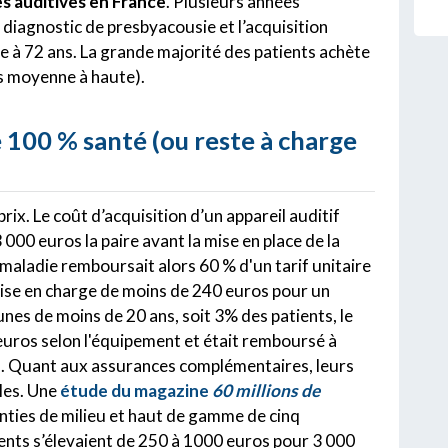
es auditives en France
. Plusieurs années
diagnostic de presbyacousie et l’acquisition
e à 72 ans. La grande majorité des patients achète
s moyenne à haute).
e 100 % santé (ou reste à charge
 prix. Le coût d’acquisition d’un appareil auditif
 000 euros la paire avant la mise en place de la
maladie remboursait alors 60 % d'un tarif unitaire
 prise en charge de moins de 240 euros pour un
unes de moins de 20 ans, soit 3% des patients, le
0 euros selon l'équipement et était remboursé à
). Quant aux assurances complémentaires, leurs
les. Une
étude du magazine
60 millions de
anties de milieu et haut de gamme de cinq
ents s’élevaient de 250 à 1000 euros pour 3 000