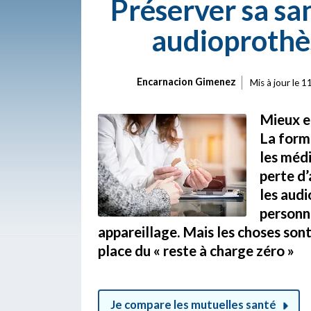
Préserver sa san
audioprothèse
Encarnacion Gimenez
Mis à jour le
11
Mieux en
La form
les médi
perte d’
les audi
personne
appareillage. Mais les choses sont
place du « reste à charge zéro »
Je compare les mutuelles santé