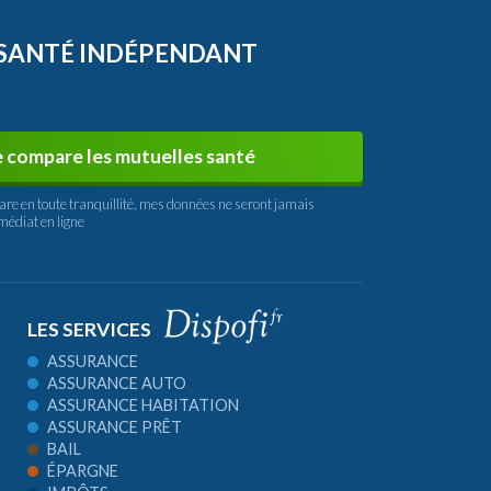
 SANTÉ INDÉPENDANT
e compare les mutuelles santé
are en toute tranquillité, mes données ne seront jamais
médiat en ligne
LES SERVICES
ASSURANCE
ASSURANCE AUTO
ASSURANCE HABITATION
ASSURANCE PRÊT
BAIL
ÉPARGNE