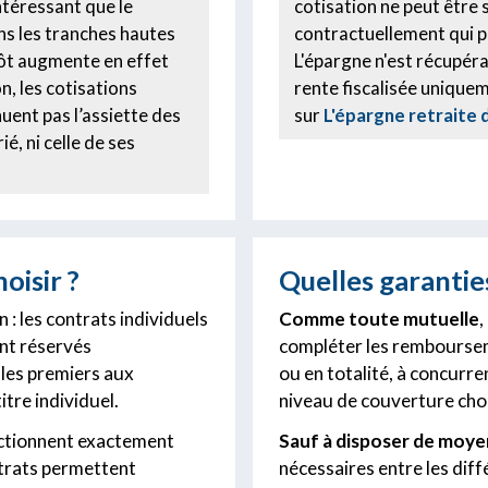
ntéressant que le
cotisation ne peut être
ns les tranches hautes
contractuellement qui pe
pôt augmente en effet
L'épargne n'est récupéra
n, les cotisations
rente fiscalisée uniqueme
uent pas l’assiette des
sur
L'épargne retraite 
é, ni celle de ses
oisir ?
Quelles garantie
: les contrats individuels
Comme toute mutuelle
,
ont réservés
compléter les remboursem
 les premiers aux
ou en totalité, à concurre
itre individuel.
niveau de couverture chois
ctionnent exactement
Sauf à disposer de moy
trats permettent
nécessaires entre les dif