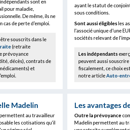
rs indépendants sont en
ayant le statut de conjoi
ail pour maladie,
sous conditions.
ssionnelle. De même, ils ne
 cas de perte d’emploi.
Sont aussi éligibles
les a
l'associé unique d’une EU
sociétés relevant de l'imp
être souscrits dans le
raite
(retraite
de prévoyance
Les indépendants
exerç
dité, décès), contrats de
peuvent aussi souscrire
 médicaments) et
fiscalement, ce choix est
’emploi.
notre article
Auto-entre
lle Madelin
Les avantages de
 permettent au travailleur
Outre la prévoyance
com
sable les cotisations qu'il
Madelin permettent au tra
d'un régime réel
une retraite supplémentair