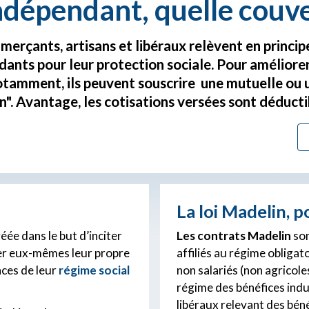
indépendant, quelle couve
erçants, artisans et libéraux relèvent en princip
ants pour leur protection sociale. Pour améliorer
otamment, ils peuvent souscrire une mutuelle ou 
". Avantage, les cotisations versées sont déducti
La loi Madelin, p
éée dans le but d’inciter
Les contrats Madelin
son
tuer eux-mêmes leur propre
affiliés au régime obligato
ences de leur
régime social
non salariés (non agricol
régime des bénéfices indu
libéraux relevant des bén