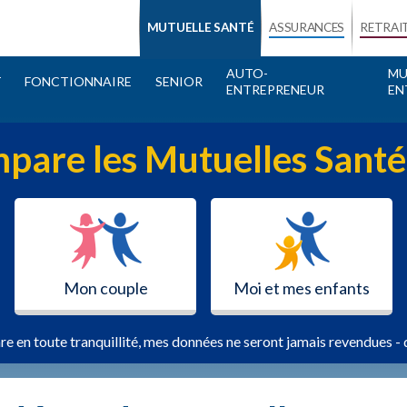
MUTUELLE SANTÉ
ASSURANCES
RETRAI
AUTO-
MU
T
FONCTIONNAIRE
SENIOR
ENTREPRENEUR
EN
pare les Mutuelles Santé
Mon couple
Moi et mes enfants
re en toute tranquillité, mes données ne seront jamais revendues - 