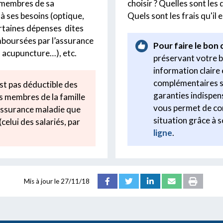
s membres de sa
choisir ? Quelles sont les
 à ses besoins (optique,
Quels sont les frais qu'il 
certaines dépenses dites
mboursées par l’assurance
Pour faire le bon 
, acupuncture…), etc.
préservant votre 
information claire 
complémentaires san
est pas déductible des
garanties indispens
es membres de la famille
vous permet de co
'assurance maladie que
situation grâce à 
(celui des salariés, par
ligne
.
Mis à jour le
27/11/18