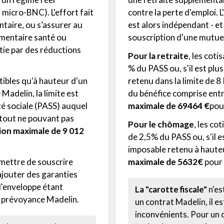
micro-BNC). L'effort fait
contre la perte d'emploi. 
ntaire, ou s’assurer au
est alors indépendant - et
mentaire santé ou
souscription d'une mutue
tie par des réductions
Pour la retraite
, les cot
% du PASS ou, s'il est plu
tibles qu'à hauteur d'un
retenu dans la limite de 8
Madelin, la limite est
du bénéfice comprise entr
té sociale (PASS) auquel
maximale de 69464 €
pou
 tout ne pouvant pas
Pour le chômage
, les co
on maximale de 9 012
de 2,5% du PASS ou, s'il e
imposable retenu à haute
rmettre de souscrire
maximale de 5632€
pour
 ajouter des garanties
 l'enveloppe étant
La "carotte fiscale"
n'es
 prévoyance Madelin.
un contrat Madelin, il e
inconvénients. Pour un c