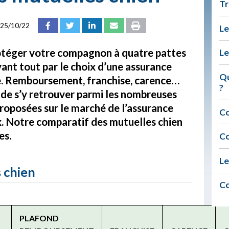
Tr
25/10/22
Le
otéger votre compagnon à quatre pattes
Le
ant tout par le choix d’une assurance
Qu
. Remboursement, franchise, carence…
?
e de s’y retrouver parmi les nombreuses
roposées sur le marché de l’assurance
Co
. Notre comparatif des mutuelles chien
es.
Co
Le
 chien
Co
PLAFOND