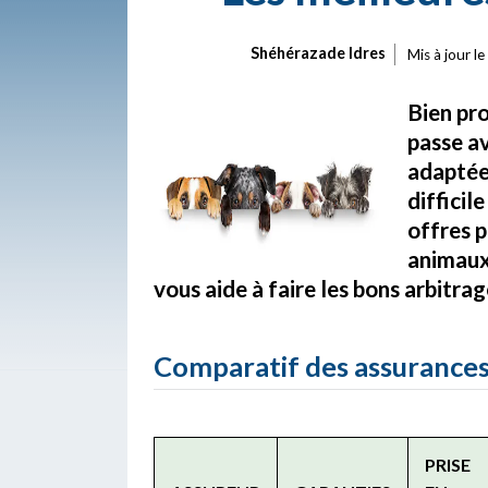
Shéhérazade Idres
Mis à jour le
Bien pr
passe av
adaptée
difficil
offres p
animaux
vous aide à faire les bons arbitrag
Comparatif des assurances
PRISE