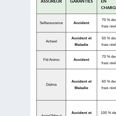
ASSUREUR
GARANTIES
EN
CHARG
70 % de
Selfassurance
Accident
frais réel
Accident et
50 % de
Acheel
Maladie
frais réel
70 % de
Fid Animo
Accident
frais réel
Accident et
60 % de
Dalma
Maladie
frais réel
Accident et
100 % d
AnimOMmut