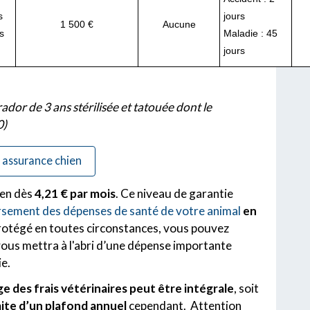
s
jours
1 500 €
Aucune
s
Maladie : 45
jours
dor de 3 ans stérilisée et tatouée dont le
0)
e assurance chien
en dès
4,21 € par mois
. Ce niveau de garantie
sement des dépenses de santé de votre animal
en
protégé en toutes circonstances, vous pouvez
vous mettra à l'abri d’une dépense importante
ie.
ge des frais vétérinaires peut être intégrale
, soit
imite d’un plafond annuel
cependant. Attention