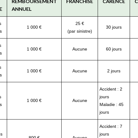
REMBOURSEMENT
FRANCHISE
CARENCE
C
E
ANNUEL
s
25 €
1 000 €
30 jours
s
(par sinistre)
s
1 000 €
Aucune
60 jours
s
s
1 000 €
Aucune
2 jours
s
Accident : 2
s
jours
1 000 €
Aucune
s
Maladie : 45
jours
Accident : 7
es
jours
800 €
Aucune