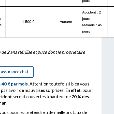
jours
Accident : 2
s
jours
1 500 €
Aucune
s
Maladie : 45
jours
de 2 ans stérilisé et pucé dont le propriétaire
e assurance chat
,40 € par mois
. Attention toutefois à bien vous
e pas avoir de mauvaises surprises. En effet, pour
ccident
seront couvertes à hauteur de
70 % des
r an
.
 vous pourrez prétendre à de meilleurs taux de