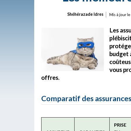
Shéhérazade Idres
Mis à jour le
Les assu
plébisci
protége
budget à
coûteuse
vous pr
offres.
Comparatif des assurances
PRISE