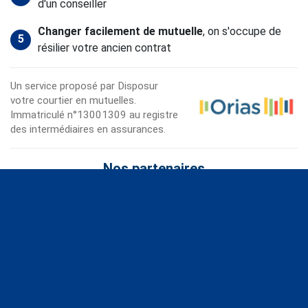
d'un conseiller
Changer facilement de mutuelle
, on s'occupe de
5
résilier votre ancien contrat
Un service proposé par Disposur
votre courtier en mutuelles.
Immatriculé n°13001309 au registre
des intermédiaires en assurances.
Nos partenaires
Disposur.fr
- votre courtier en mutuelles santé |
Mentions
légales
|
CGU
|
Comment ça marche
|
Données
personnelles